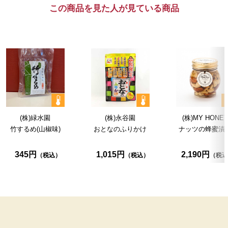
この商品を見た人が見ている商品
(株)緑水園
(株)永谷園
(株)MY HONE
竹するめ
(山椒味)
おとなのふりかけ
ナッツの蜂蜜漬
345円
1,015円
2,190円