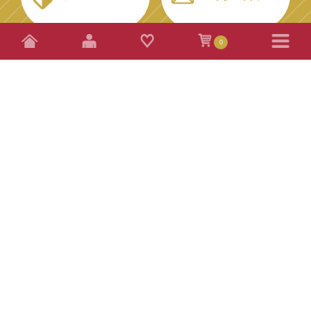
0
特定商取引法に基づく表記
配送方法・送料について
お支払い方法について
プライバシーポリシー
MENU
初めての方へ
BEE WINGについて
株式会社ビーウィング
〒684-0055
鳥取県境港市
佐斐神町1634番地
厳選商品
ナッツの蜂蜜漬け
海産物
かにみそバーニャカウダ
営業時間：10時30分～16時00分
すべて
吾左衛門鮓 鯖
お菓子
かまぼこ
© BEEWING. All Rights Reserved.
のどぐろ ひつまぶし
すべて
珍味
食材
井上古式じょうゆ
鳥取のお菓子
しじみ
すべて
出雲國 仁多米
島根のお菓子
飲料