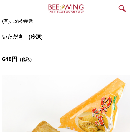
(有)こめや産業
いただき (冷凍)
648
円