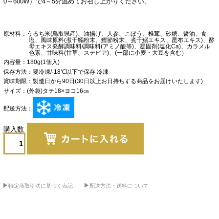
0～600W）で4～5分温めてお召し上がりください。
原材料
うるち米(鳥取県産)、油揚げ、人参、こぼう、椎茸、砂糖、醤油、食
塩、風味原料(煮干鰯粉末、鰹節粉末、煮干鰯エキス、昆布エキス)、酵
母エキス発酵調味料/調味料(アミノ酸等)、凝固剤(塩化Ca)、カラメル
色素、甘味料(甘草、ステビア)、(一部に小麦・大豆を含む）
内容量
180g(1個入)
保存方法
要冷凍/-18℃以下で保存 冷凍
賞味期限
製造日から90日(30日以上お日持ちする商品をお届けいたします)
サイズ
(外袋)タテ18×ヨコ16㎝
配送方法
特定商取引法に基づく表記
配送方法・送料について