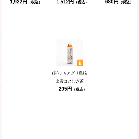
ギフト
1,922円
1,512円
680円
(株)ＪＡアグリ島根
出雲はとむぎ茶
205円