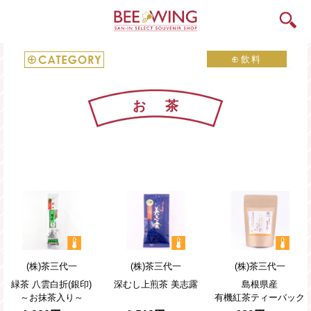
⊕
飲料
すべての商品
すべて
お茶
海産物
ジュース
お菓子
牛乳
食材
地酒
飲料
ワイン
キャラクター
お茶
(株)茶三代一
(株)茶三代一
(株)茶三代一
山陰雑貨
その他
緑茶
八雲白折
(銀印)
深むし上煎茶
美志露
島根県産
～お抹茶入り～
有機紅茶ティーバック