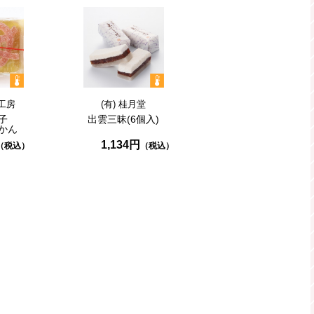
工房
(有) 桂月堂
子
出雲三昧
(6個入)
かん
1,134円