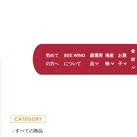
食
初めて
BEE WING
厳選商
海産
お菓
材
の方へ
について
品
物
子
ナッツの蜂蜜漬け
すべて
すべて
かにみそバーニャカ
かまぼこ
鳥取の
吾左衛門鮓 鯖
珍味
島根の
のどぐろ ひつまぶ
しじみ
キャラ
井上古式じょうゆ
干物
和菓子
出雲國 仁多米
その他海産物
ピンク華麗
すべての商品
贅沢 二十世紀梨ジ