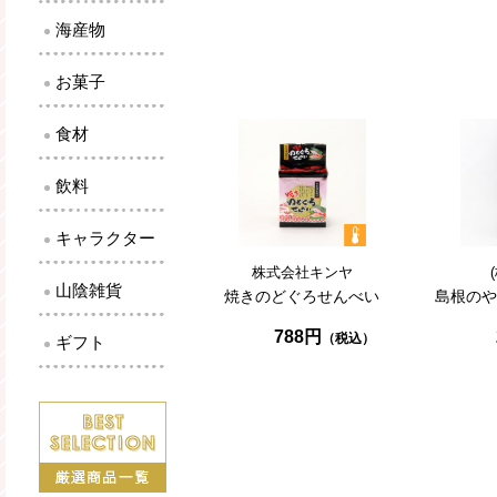
海産物
お菓子
食材
飲料
キャラクター
株式会社キンヤ
山陰雑貨
焼き
のどぐろ
せんべい
島根のや
788円
ギフト