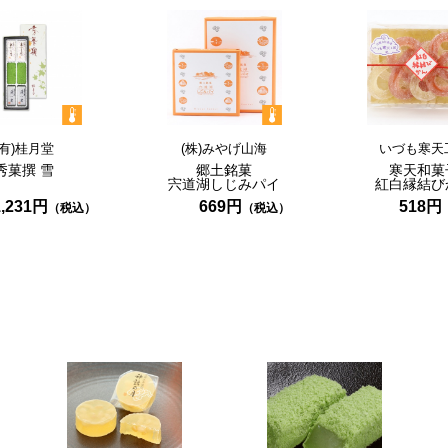
(有)桂月堂
(株)みやげ山海
いづも寒天
秀菓撰
雪
郷土銘菓
寒天和菓
宍道湖しじみパイ
紅白縁結び
1,231円
669円
518円