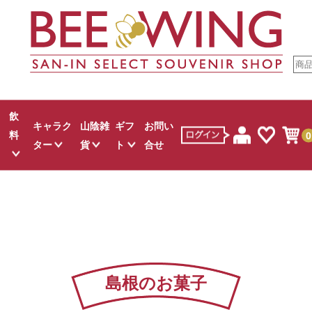
飲
キャラク
山陰雑
ギフ
お問い
料
0
ター
貨
ト
合せ
すべて
すべて
すべて
すべて
すべて
ウダ
お菓子
ゲゲゲの鬼太郎
山陰文具
スタッフおすすめ
麺類
ジュース
お菓子
しまねっこ
白バラグッズ
カレー
白バラ牛乳
し
クター菓子
吉田君
コスメ
調味料
地酒
キャラクター菓子
伯
お米
ワイン
生活雑貨
島根のお菓子
吾左衛門鮓
お茶
その他
その他
ュース