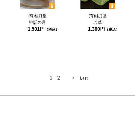
(有)桂月堂
(有)桂月堂
神話の月
若草
1,501円
1,360円
1
2
>