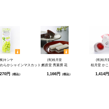
(株)キンヤ
(有)桂月堂
(有)桂月
わらかシャインマスカットグミ
桂月堂
秀菓撰
花
桂月堂
かこ
270円
1,166円
1,414円