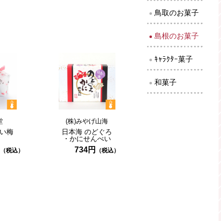
鳥取のお菓子
島根のお菓子
ｷｬﾗｸﾀｰ菓子
和菓子
堂
(株)みやげ山海
い梅
日本海
のどぐろ
・かにせんべい
734円