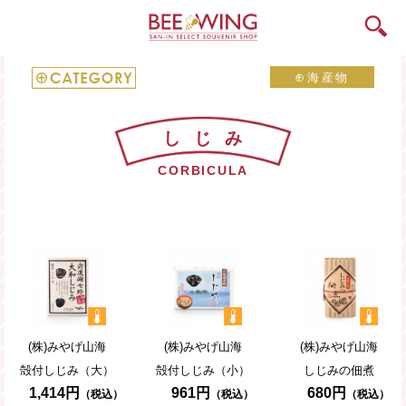
⊕
海産物
すべての商品
すべて
しじみ
海産物
かまぼこ
CORBICULA
お菓子
珍味
食材
しじみ
飲料
干物
キャラクター
その他海産物
(株)みやげ山海
(株)みやげ山海
(株)みやげ山海
山陰雑貨
殻付しじみ
（大）
殻付しじみ
（小）
しじみの佃煮
1,414円
961円
680円