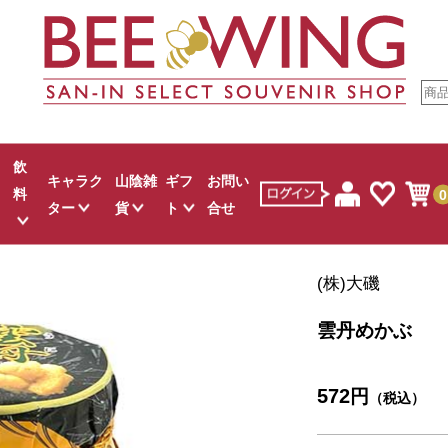
飲
キャラク
山陰雑
ギフ
お問い
料
0
ター
貨
ト
合せ
すべて
すべて
すべて
すべて
すべて
(株)大磯
ウダ
お菓子
ゲゲゲの鬼太郎
山陰文具
スタッフおすすめ
麺類
ジュース
お菓子
しまねっこ
白バラグッズ
カレー
白バラ牛乳
雲丹めかぶ
し
クター菓子
吉田君
コスメ
調味料
地酒
キャラクター菓子
伯
お米
ワイン
生活雑貨
572
円
吾左衛門鮓
お茶
その他
その他
ュース