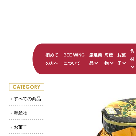
食
初めて
BEE WING
厳選商
海産
お菓
材
の方へ
について
品
物
子
ナッツの蜂蜜漬け
すべて
すべて
かにみそバーニャカ
かまぼこ
鳥取の
吾左衛門鮓 鯖
珍味
島根の
すべての商品
のどぐろ ひつまぶ
しじみ
キャラ
井上古式じょうゆ
干物
和菓子
海産物
出雲國 仁多米
その他海産物
お菓子
ピンク華麗
贅沢 二十世紀梨ジ