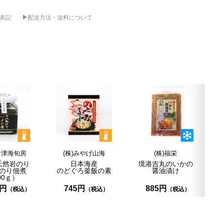
表記
配送方法・送料について
伊津海旬房
(株)みやげ山海
(株)福栄
天然岩のり
日本海産
境港吉丸のいかの
のり佃煮
のどぐろ
釜飯の素
醤油
漬け
00ｇ）
6円
745円
885円