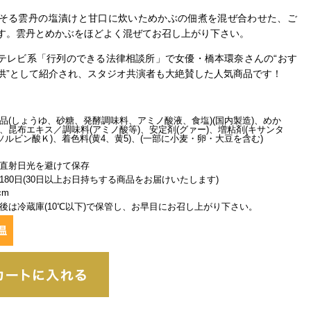
そる雲丹の塩漬けと甘口に炊いためかぶの佃煮を混ぜ合わせた、ご
す。雲丹とめかぶをほどよく混ぜてお召し上がり下さい。
 日本テレビ系「行列のできる法律相談所」で女優・橋本環奈さんの“おす
供”として紹介され、スタジオ共演者も大絶賛した人気商品です！
品(しょうゆ、砂糖、発酵調味料、アミノ酸液、食塩)(国内製造)、めか
、昆布エキス／調味料(アミノ酸等)、安定剤(グァー)、増粘剤(キサンタ
ソルビン酸Ｋ)、着色料(黄4、黄5)、(一部に小麦・卵・大豆を含む)
直射日光を避けて保存
180日(30日以上お日持ちする商品をお届けいたします)
cm
後は冷蔵庫(10℃以下)で保管し、お早目にお召し上がり下さい。