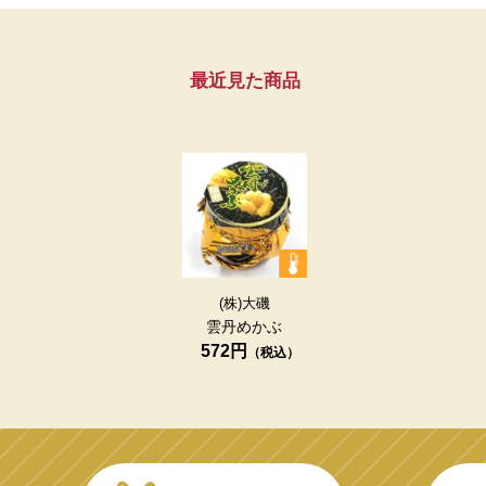
最近見た商品
(株)大磯
雲丹めかぶ
572円