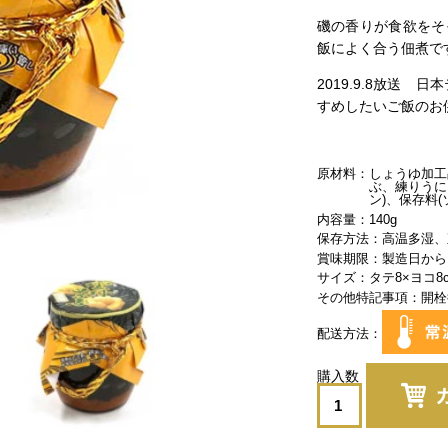
磯の香りが食欲をそ
飯によく合う佃煮で
2019.9.8放送
すめしたいご飯のお
原材料
しょうゆ加工
ぶ、練りうに
ン)、保存料(
内容量
140g
保存方法
高温多湿、
賞味期限
製造日から
サイズ
タテ8×ヨコ8
その他特記事項
開栓
配送方法