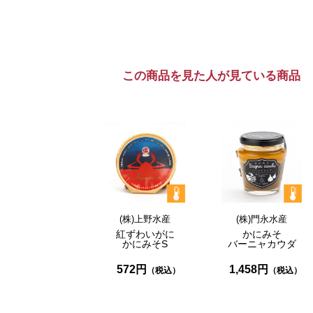
この商品を見た人が見ている商品
(株)上野水産
(株)門永水産
紅ずわいがに
かにみそ
かにみそ
S
バーニャカウダ
572円
1,458円