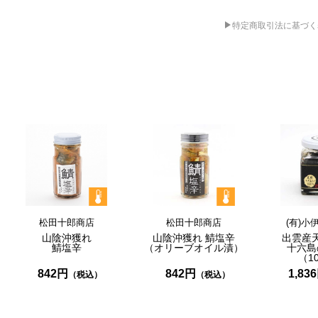
特定商取引法に基づく
松田十郎商店
松田十郎商店
(有)小
山陰沖獲れ
山陰沖獲れ
鯖塩辛
出雲産
鯖塩辛
（オリーブオイル漬）
十六島
（1
842円
842円
1,83