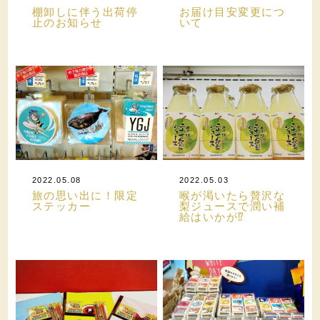
棚卸しに伴う出荷停
お届け目安変更につ
止のお知らせ
いて
2022.05.08
2022.05.03
旅の思い出に！限定
喉が渇いたら贅沢な
ステッカー
梨ジュースで潤い補
給はいかが⁉️