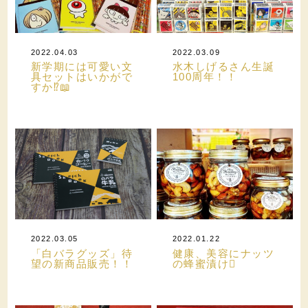
2022.04.03
2022.03.09
新学期には可愛い文
水木しげるさん生誕
具セットはいかがで
100周年！！
すか⁉︎📖
2022.03.05
2022.01.22
「白バラグッズ」待
健康、美容にナッツ
望の新商品販売！！
の蜂蜜漬け