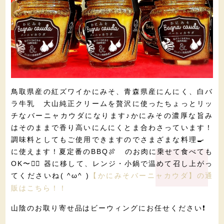
鳥取県産の紅ズワイかにみそ、青森県産にんにく、白バ
ラ牛乳 大山純正クリームを贅沢に使ったちょっとリッ
チなバーニャカウダになります♪かにみその濃厚な旨み
はそのままで香り高いにんにくとま合わさっています！
調味料としてもご使用できますのでさまざまな料理🍳
に使えます！夏定番のBBQ🍖 のお肉に乗せて食べても
OK〜🙆‍♀️ 器に移して、レンジ・小鍋で温めて召し上がっ
てくださいね( ^ω^ )
【かにみそバーニャカウダ】の通
販はこちら！！
山陰のお取り寄せ品はビーウィングにお任せください❗️