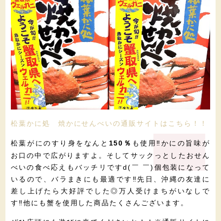
松葉かに処 焼かにせんべいの通販サイトはこちら！！
松葉がにのすり身をなんと
も使用‼️かにの旨味が
150％
お口の中で広がりますよ。そしてサックっとしたおせん
べいの食べ応えもバッチリですd(￣ ￣)個包装になって
いるので、バラまきにも最適です‼️先日、沖縄の友達に
差し上げたら大好評でした◎万人受けまちがいなしで
す‼️他にも蟹を使用した商品たくさんございます。