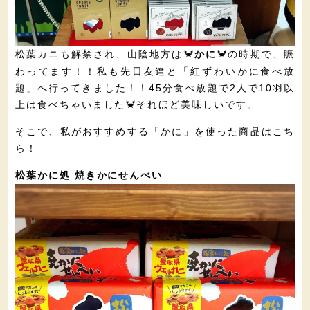
松葉カニも解禁され、山陰地方は🦀
🦀の時期で、賑
かに
わってます！！私も先日友達と「紅ずわいかに食べ放
題」へ行ってきました！！45分食べ放題で2人で10羽以
上は食べちゃいました🦀それほど美味しいです。
そこで、私がおすすめする「かに」を使った商品はこち
ら！
松葉かに処 焼きかにせんべい