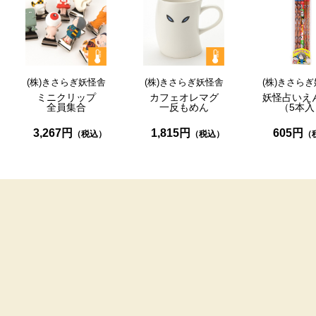
(株)きさらぎ妖怪舎
(株)きさらぎ妖怪舎
(株)きさら
ミニクリップ
カフェオレマグ
妖怪占いえ
全員集合
一反もめん
（5本入
3,267円
1,815円
605円