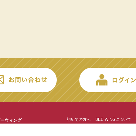
初めての方へ
BEE WINGについて
ビーウィング
55
鳥取県境港市
佐斐神町1634番地
厳選商品
海産物
お菓子
食材