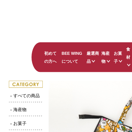
食
初めて
BEE WING
厳選商
海産
お菓
材
の方へ
について
品
物
子
ナッツの蜂蜜漬け
すべて
すべて
かにみそバーニャカ
かまぼこ
鳥取の
吾左衛門鮓 鯖
珍味
島根の
すべての商品
のどぐろ ひつまぶ
しじみ
キャラ
井上古式じょうゆ
干物
和菓子
海産物
出雲國 仁多米
その他海産物
お菓子
ピンク華麗
贅沢 二十世紀梨ジ