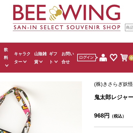
飲
キャラク
山陰雑
ギフ
お問い
料
0
ター
貨
ト
合せ
すべて
すべて
すべて
すべて
すべて
(株)きさらぎ妖
ウダ
お菓子
ゲゲゲの鬼太郎
山陰文具
スタッフおすすめ
麺類
ジュース
お菓子
しまねっこ
白バラグッズ
鬼太郎レジャ
カレー
白バラ牛乳
し
クター菓子
吉田君
コスメ
調味料
地酒
キャラクター菓子
伯
お米
ワイン
968
円
生活雑貨
吾左衛門鮓
お茶
その他
その他
ュース