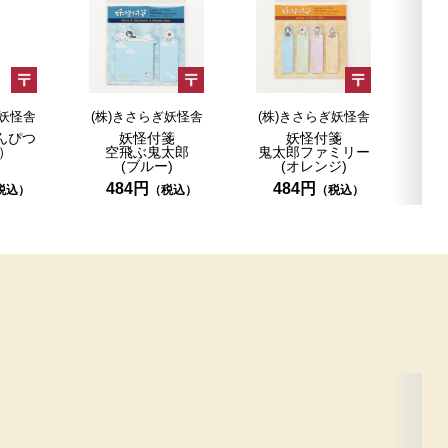
ぎ妖怪舎
(株)きさらぎ妖怪舎
(株)きさらぎ妖怪舎
(株
んぴつ
妖怪付箋
妖怪付箋
）
空飛ぶ鬼太郎
鬼太郎ファミリー
(ブルー)
(オレンジ)
484円
484円