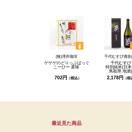
(株)澤井珈琲
千代むすび酒造(
ゲゲゲのどりっぷばっぐ
千代むすび
こーひー
柔味
特別純米
(日
鳥取県
地酒
702円
2,178円
最近見た商品