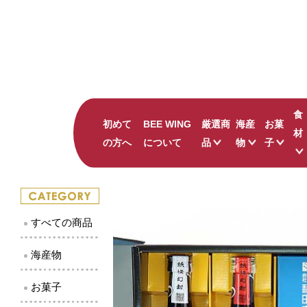
食
初めて
BEE WING
厳選商
海産
お菓
材
の方へ
について
品
物
子
ナッツの蜂蜜漬け
すべて
すべて
かにみそバーニャカ
かまぼこ
鳥取の
吾左衛門鮓 鯖
珍味
島根の
すべての商品
のどぐろ ひつまぶ
しじみ
キャラ
井上古式じょうゆ
干物
和菓子
海産物
出雲國 仁多米
その他海産物
お菓子
ピンク華麗
贅沢 二十世紀梨ジ