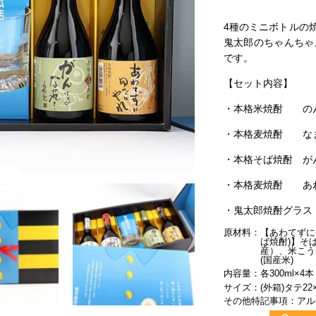
4種のミニボトルの
鬼太郎のちゃんちゃ
です。
【セット内容】
・本格米焼酎 の
・本格麦焼酎 な
・本格そば焼酎 が
・本格麦焼酎 あ
・鬼太郎焼酎グラス
原材料
【あわてずに
ば焼酎)】そ
産）、米こう
(国産米)
内容量
各300ml×4本
サイズ
(外箱)タテ22
その他特記事項
アル