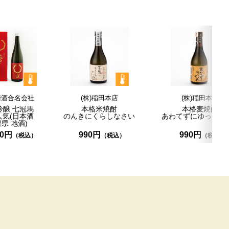
清酒合名会社
(株)稲田本店
(株)稲田本店
吟醸
七冠馬
本格米焼酎
本格麦焼酎
人気
(日本酒
のんきにくらしなさい
あわてずにゆっくり
根県
地酒)
50円
990円
990円