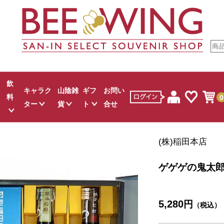
飲
キャラク
山陰雑
ギフ
お問い
料
0
ター
貨
ト
合せ
すべて
すべて
すべて
すべて
すべて
(株)稲田本店
ウダ
お菓子
ゲゲゲの鬼太郎
山陰文具
スタッフおすすめ
麺類
ジュース
お菓子
しまねっこ
白バラグッズ
カレー
白バラ牛乳
ゲゲゲの鬼太
し
クター菓子
吉田君
コスメ
調味料
地酒
キャラクター菓子
伯
お米
ワイン
生活雑貨
5,280
円
吾左衛門鮓
お茶
その他
その他
ュース