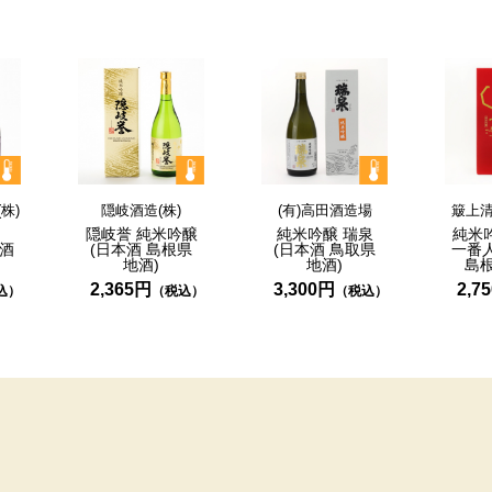
株)
隠岐酒造(株)
(有)高田酒造場
簸上
隠岐誉
純米吟醸
純米吟醸
瑞泉
純米
本酒
(日本酒
島根県
(日本酒
鳥取県
一番
)
地酒)
地酒)
島
2,365円
3,300円
2,7