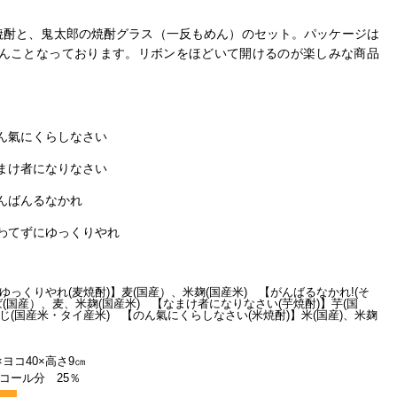
焼酎と、鬼太郎の焼酎グラス（一反もめん）のセット。
パッケージは
んことなっております。リボンをほどいて開けるのが楽しみな商品
ん氣にくらしなさい
まけ者になりなさい
んばんるなかれ
わてずにゆっくりやれ
ゆっくりやれ(麦焼酎)】麦(国産）、米麹(国産米) 【がんばるなかれ!(そ
ば(国産）、麦、米麹(国産米) 【なまけ者になりなさい(芋焼酎)】芋(国
じ(国産米・タイ産米) 【のん氣にくらしなさい(米焼酎)】米(国産)、米麹
×ヨコ40×高さ9㎝
コール分 25％