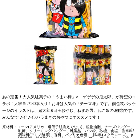
あの定番！大人気駄菓子の「うまい棒」×「ゲゲゲの鬼太郎」が待望のコ
ラボ！大容量 の30本入り！お味は人気の「チーズ味」です。個包装パッケ
ージのイラストは、鬼太郎&目玉おやじ、ねずみ男、ねこ娘の3種類です。
みんなでワイワイ♪バラまきのおやつにオススメです！
原材料
コーン(アメリカ、遺伝子組換えでない)、植物油脂、チーズパウダー、
乳糖、クリーミングパウダー、乳製品、パン粉、砂糖、食塩、香辛料/
調味料(アミノ酸等)、香料、パプリカ色素、甘味料(スクラロース)、ｐ