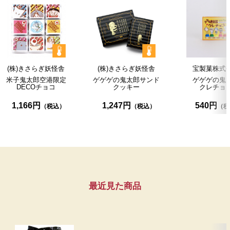
(株)きさらぎ妖怪舎
(株)きさらぎ妖怪舎
宝製菓株式
米子鬼太郎空港限定
ゲゲゲの鬼太郎サンド
ゲゲゲの鬼
DECOチョコ
クッキー
クレチョ
1,166円
1,247円
540円
最近見た商品