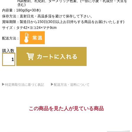
H調整剤、乳化剤、ターメリック色素、(一部に小麦・乳成分・大豆を
含む)
内容量
180g(6g×30本)
保存方法
直射日光・高温多湿を避けて保存して下さい。
賞味期限
製造日から150日(30日以上お日持ちする商品をお届けいたします)
サイズ
タテ42×ヨコ24×マチ9cm
配送方法
特定商取引法に基づく表記
配送方法・送料について
この商品を見た人が見ている商品