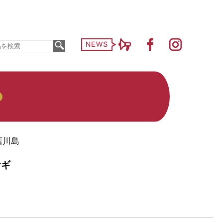
店川島
サギ