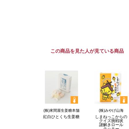
この商品を見た人が見ている商品
(株)來間屋生姜糖本舗
(株)みやげ山海
紅白ひとくち生姜糖
しまねっこからの
クイズ
挑戦状
謎解き
ロール
クッキー