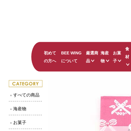
食
初めて
BEE WING
厳選商
海産
お菓
材
の方へ
について
品
物
子
ナッツの蜂蜜漬け
すべて
すべて
かにみそバーニャカ
かまぼこ
鳥取の
吾左衛門鮓 鯖
珍味
島根の
すべての商品
のどぐろ ひつまぶ
しじみ
キャラ
井上古式じょうゆ
干物
和菓子
海産物
出雲國 仁多米
その他海産物
お菓子
ピンク華麗
贅沢 二十世紀梨ジ