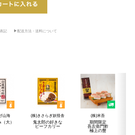
表記
配送方法・送料について
やげ山海
(株)きさらぎ妖怪舎
(株)米吾
(
み
（大）
鬼太郎の好きな
期間限定
ビーフ
カリー
吾左衛門鮓
極上の蟹