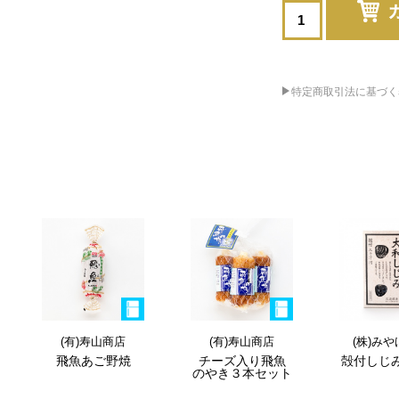
特定商取引法に基づく
(有)寿山商店
(有)寿山商店
(株)み
飛魚あご野焼
チーズ入り飛魚
殻付しじ
のやき
３本セット