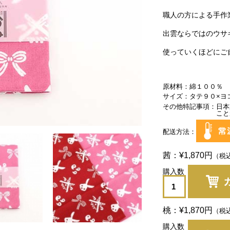
職人の方による手作
出雲ならではのウサ
使っていくほどにご
原材料
綿１００％
サイズ
タテ９０×ヨ
その他特記事項
日本
こと
配送方法
茜
¥1,870
円
（税
桃
¥1,870
円
（税