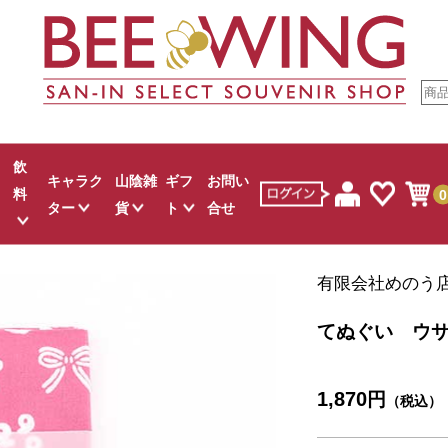
飲
キャラク
山陰雑
ギフ
お問い
料
0
ター
貨
ト
合せ
すべて
すべて
すべて
すべて
すべて
有限会社めのう
ウダ
お菓子
ゲゲゲの鬼太郎
山陰文具
スタッフおすすめ
麺類
ジュース
お菓子
しまねっこ
白バラグッズ
カレー
白バラ牛乳
てぬぐい ウ
し
クター菓子
吉田君
コスメ
調味料
地酒
キャラクター菓子
伯
お米
ワイン
生活雑貨
1,870
円
吾左衛門鮓
お茶
その他
その他
ュース