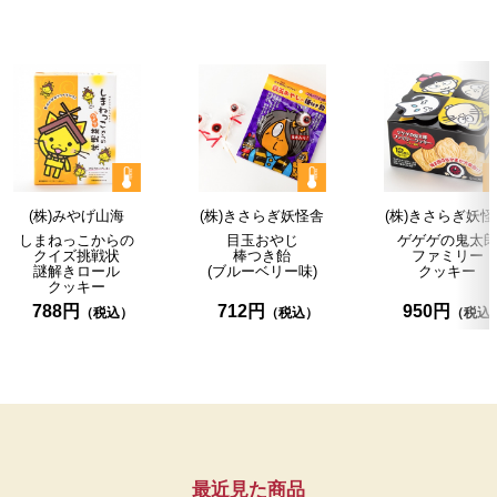
(株)みやげ山海
(株)きさらぎ妖怪舎
(株)きさらぎ妖
しまねっこからの
目玉おやじ
ゲゲゲの鬼太
クイズ
挑戦状
棒つき飴
ファミリー
謎解き
ロール
(ブルーベリー味)
クッキー
クッキー
788円
712円
950円
最近見た商品