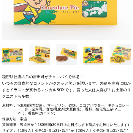
秘密結社鷹の爪の吉田君がチョコパイで登場！
いつもの自虐的なコメントがクスッと笑いを誘います。外箱を左右に動か
すとイラストが変わるマジカルBOXです。貰った人は大喜び！お土産のリ
クエストも多数！
原材料
小麦粉(国内製造)、マーガリン、砂糖、ココアパウダー、準チョコレー
ト、卵、全粉乳、食塩/乳化剤(大豆由来)、香料、酸化防止剤(V.E、
V.C)、着色料(カロテン)
保存方法
常温
賞味期限
製造日から180日間(30日以上お日持ちする商品をお届けいたします)
サイズ
【10枚入】タテ13×ヨコ21×高さ4㎝【28枚入】タテ25×ヨコ31×高さ4