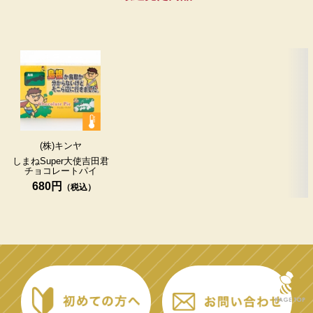
(株)キンヤ
しまねSuper大使吉田君
チョコレート
パイ
680円