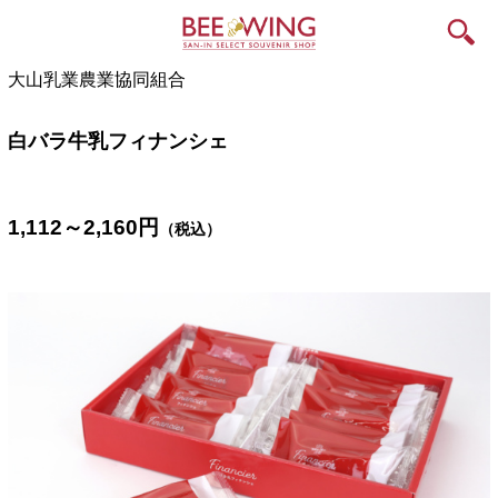
大山乳業農業協同組合
白バラ牛乳フィナンシェ
1,112～2,160
円