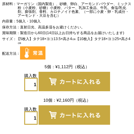
原材料
マーガリン（国内製造）、砂糖、卵白、アーモンドパウダー、ミックス
粉（小麦粉、砂糖）小麦粉、バター、乳加工食品、牛乳、食塩/乳化
剤、膨張剤、香料、カロチノイド色素、（一部に小麦・卵・乳成分・
アーモンド・大豆を含む）
内容量
5個入・10個入
保存方法
直射日光、高温多湿をお避けください。
賞味期限
製造日から60日(14日以上お日持ちする商品をお届けいたします)
サイズ
【5枚入】タテ18×ヨコ13.5×高さ4㎝【10枚入】タテ18×ヨコ25×高さ4
㎝
配送方法
5個
¥1,112
円
（税込）
10個
¥2,160
円
（税込）