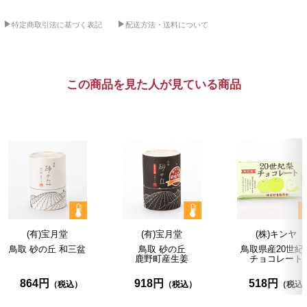
特定商取引法に基づく表記
配送方法・送料について
この商品を見た人が見ている商品
(有)宝月堂
(有)宝月堂
(株)キンヤ
鳥取
砂の丘
和三盆
鳥取
砂の丘
鳥取県産20世紀
鹿野町産生姜
チョコレート
864円
918円
518円