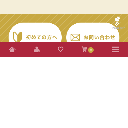
0
特定商取引法に基づく表記
配送方法・送料について
お支払い方法について
プライバシーポリシー
MENU
初めての方へ
BEE WINGについて
株式会社ビーウィング
厳選商品
〒684-0055
鳥取県境港市
佐斐神町1634番地
ナッツの蜂蜜漬け
海産物